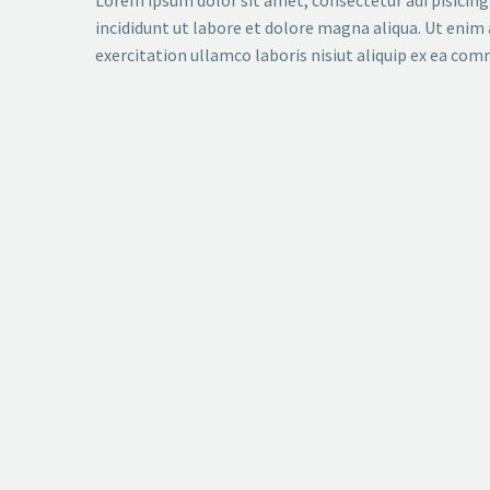
Lorem ipsum dolor sit amet, consectetur adi pisicing
incididunt ut labore et dolore magna aliqua. Ut enim
exercitation ullamco laboris nisiut aliquip ex ea co