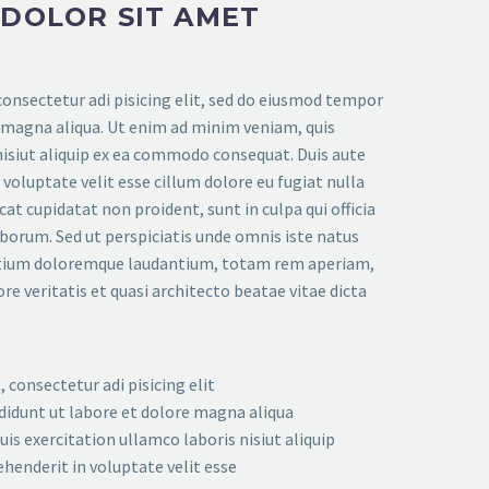
 DOLOR SIT AMET
onsectetur adi pisicing elit, sed do eiusmod tempor
e magna aliqua. Ut enim ad minim veniam, quis
nisiut aliquip ex ea commodo consequat. Duis aute
n voluptate velit esse cillum dolore eu fugiat nulla
cat cupidatat non proident, sunt in culpa qui officia
aborum. Sed ut perspiciatis unde omnis iste natus
ntium doloremque laudantium, totam rem aperiam,
ore veritatis et quasi architecto beatae vitae dicta
 consectetur adi pisicing elit
didunt ut labore et dolore magna aliqua
is exercitation ullamco laboris nisiut aliquip
rehenderit in voluptate velit esse