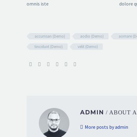
omnis iste
dolore q
accumsan (Demo)
aodio (Demo)
aornare (
tincidunt (Demo)
velit (Demo)
ADMIN
/ ABOUT 
More posts by admin