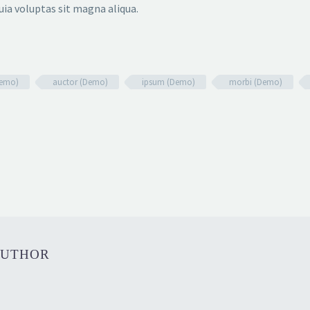
uia voluptas sit magna aliqua.
Demo)
auctor (Demo)
ipsum (Demo)
morbi (Demo)
AUTHOR