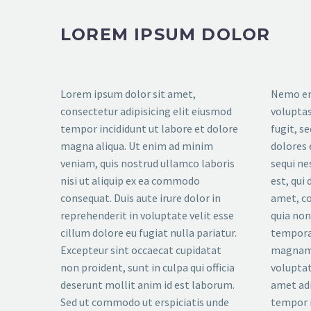
LOREM IPSUM DOLOR
Lorem ipsum dolor sit amet,
Nemo en
consectetur adipisicing elit eiusmod
voluptas
tempor incididunt ut labore et dolore
fugit, s
magna aliqua. Ut enim ad minim
dolores 
veniam, quis nostrud ullamco laboris
sequi ne
nisi ut aliquip ex ea commodo
est, qui
consequat. Duis aute irure dolor in
amet, co
reprehenderit in voluptate velit esse
quia no
cillum dolore eu fugiat nulla pariatur.
tempora 
Excepteur sint occaecat cupidatat
magnam 
non proident, sunt in culpa qui officia
voluptat
deserunt mollit anim id est laborum.
amet adi
Sed ut commodo ut erspiciatis unde
tempor i