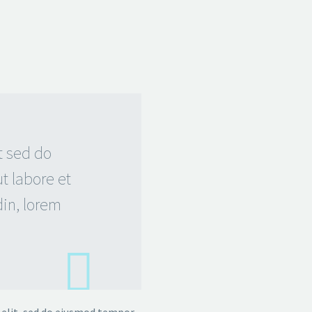
t sed do
t labore et
din, lorem